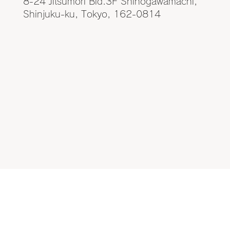
8-24 Jitsumori Bld.3F Shinogawamachi,
Shinjuku-ku, Tokyo, 162-0814