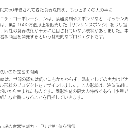
以来50年愛されてきた食器洗剤を、もっと多くの人の手に
ニチ・コーポレーションは、食器洗剤やスポンジなど、キッチン
は、累計1500万個以上を販売した「サンサンスポンジ」を取り
、同社の食器洗剤が十分に注目されていない現状がありました。
看板商品を開発するという挑戦的なプロジェクトです。
洗いの新定番を開発
nmaは、世間の認知は低いにもかかわらず、洗剤としての実力はピ
ル形状のプロダクトをデザインしました。この形状は、液体洗剤
想いから生まれたものです。固形洗剤の最大の特徴である「少量
新たな定番になることを目指していきます。
市場の食器洗剤カテゴリで第1位を獲得