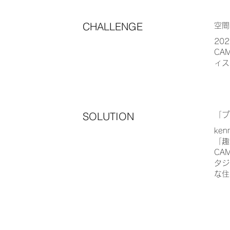
CHALLENGE
空間
20
CA
ィス
​​SOLUTION
「プ
ke
「趣
CA
タジ
な住