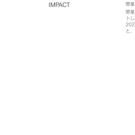
IMPACT
​開
開業
トし
20
と、