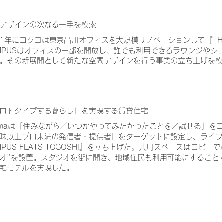
デザインの次なる一手を模索
21年にコクヨは東京品川オフィスを大規模リノベーションして『THE
MPUSはオフィスの一部を開放し、誰でも利用できるラウンジやシ
。その新展開として新たな空間デザインを行う事業の立ち上げを
ロトタイプする暮らし」を実現する賃貸住宅
nmaは「住みながら／いつかやってみたかったことを／試せる」を
味以上プロ未満の発信者・提供者」をターゲットに設定し、ライフ
MPUS FLATS TOGOSHI』を立ち上げた。共用スペースはロビ
オ"を設置。スタジオを街に開き、地域住民も利用可能にすること
宅モデルを実現した。