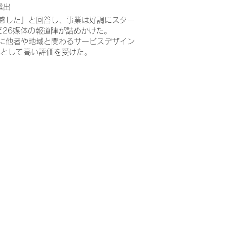
選出
共感した」と回答し、事業は好調にスター
ど26媒体の報道陣が詰めかけた。
点に他者や地域と関わるサービスデザイン
宅として高い評価を受けた。