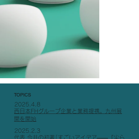
TOPICS
2025.4.8
西日本FHグループ企業と業務提携。九州展
開を開始
2025.2.3
代表 今井の初著｢すごいアイデア——『尖ら