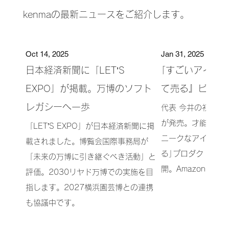
kenmaの最新ニュースをご紹介します。
Oct 14, 2025
Jan 31, 2025
日本経済新聞に「LET’S
｢すごいアイデ
EXPO」が掲載。万博のソフト
て売る』ビジネ
レガシーへ一歩
代表 今井の初著『
が発売。才能・感
「LET’S EXPO」が日本経済新聞に掲
ニークなアイデアを
載されました。博覧会国際事務局が
る｣プロダクトへ仕
「未来の万博に引き継ぐべき活動」と
開。Amazon、書
評価。2030リヤド万博での実施を目
指します。2027横浜園芸博との連携
も協議中です。